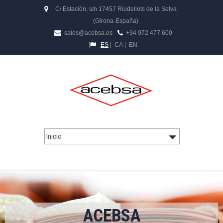
C/ Estación, s/n 17457 Riudellots de la Selva
(Girona-España)
sales@acebsa.es
+34 972 477 600
ES
|
CA
|
EN
ACEBSA