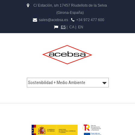
C/ Estación, s/n 17457 Riudellots de la Selva
(Girona-España)
sales@acebsa.es
+34 972 477 600
ES
|
CA
|
EN