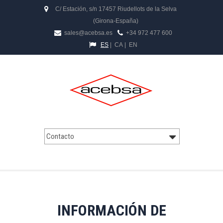
C/ Estación, s/n 17457 Riudellots de la Selva
(Girona-España)
sales@acebsa.es
+34 972 477 600
ES
|
CA
|
EN
INFORMACIÓN DE