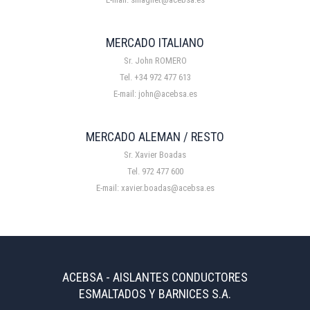
MERCADO ITALIANO
Sr. John ROMERO
Tel. +34 972 477 613
E-mail: john@acebsa.es
MERCADO ALEMAN / RESTO
Sr. Xavier Boadas
Tel. 972 477 600
E-mail: xavier.boadas@acebsa.es
ACEBSA - AISLANTES CONDUCTORES
ESMALTADOS Y BARNICES S.A.