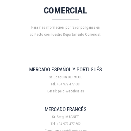
COMERCIAL
Para mas información, por favor pónganse en
contacto con nuestro Departamento Comercial:
MERCADO ESPAÑOL Y PORTUGUÉS
Sr. Joaquim DE PALOL
Tel. +34 972 477 601
E-mail: palol@acebsa.es
MERCADO FRANCÉS
Sr. Sergi MAGNET
Tel. +34 972 477 602
E-mail: smagnet@acebsa.es